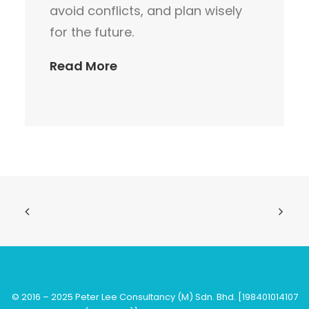
avoid conflicts, and plan wisely
for the future.
Read More
© 2016 – 2025 Peter Lee Consultancy (M) Sdn. Bhd. [198401014107