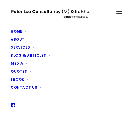
HOME
ABOUT
SERVICES
BLOG & ARTICLES
MEDIA
SENTIASA SETIA KEPADAMU
QUOTES
NOVEMBER 7, 2025
|
IN
ARTICLES
|
BY
PETER LEE
EBOOK
CONTACT US