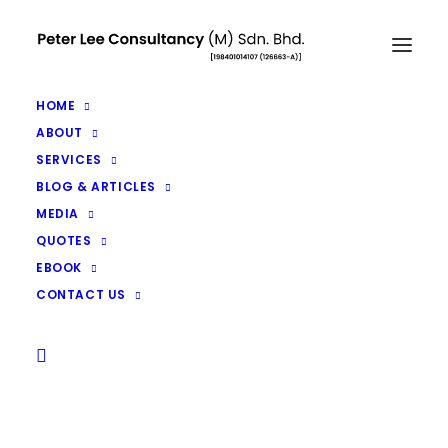
HOME
ABOUT
SERVICES
Segala Yang Aku Lakukan,
BLOG & ARTICLES
MEDIA
Aku Lakukan Demi Kamu
QUOTES
(Pewarisan)
EBOOK
JANUARY 16, 2026
|
IN
ARTICLES
|
BY
PETER LEE
CONTACT US