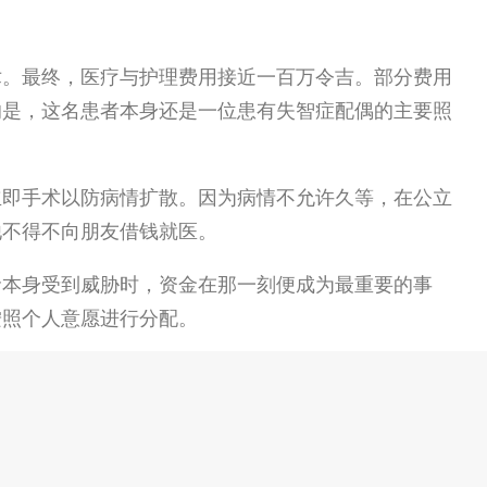
术。最终，医疗与护理费用接近一百万令吉。部分费用
的是，这名患者本身还是一位患有失智症配偶的主要照
立即手术以防病情扩散。
因为病情不允许久等，在公立
他不得不向朋友借钱
就医
。
命本身受到威胁时，资金在那一刻便成为最重要的事
按照个人意愿进行分配。
没有迫在眉睫的危机而一再拖延。
应当成为我们每个人的警醒，为自己与家人
提前规划