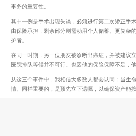
事务的重要性。
其中一例是手术出现失误，必须进行第二次矫正手
由保险承担，剩余部分则需动用个人储蓄。更复杂
护者。
在同一时期，另一位朋友被诊断出癌症，并被建议
医院排队等候并不可行。也因
他的保险保障不足，
从这三个事件中，我相信大多数人都会认同：当生
情。同样重要的，是预先立下遗嘱，以确保资产能
我们大多数人都明白这些必要性，却往往因为眼前
没有人愿意面对这样的境况。然而，这些真实经历
——
以防万一。