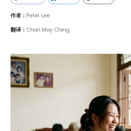
作者：
Peter Lee
翻译：
Chan May Ching