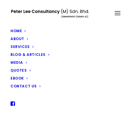
HOME
ABOUT
SERVICES
BLOG & ARTICLES
MEDIA
不是现在，就是永远不了
QUOTES
JUNE 13, 2025
|
IN
ARTICLES
|
BY
PETER LEE
EBOOK
CONTACT US