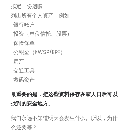
拟定一份遗
嘱
列出所有个人
资产，例如
：
银行账户
投
资（单位信托、股票
）
保
险保单
公
积金（
KWSP/EPF
）
房
产
交通工具
数
码资产
最重要的是，把这些资料保存在家人日后可以
找到的安全地方
。
我
们永远不知道明天会发生什么。所以，为什
么还要等
？