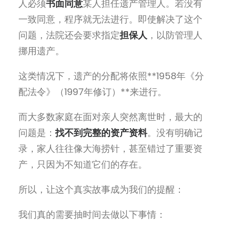
人必须
书面同意
某人担任
遗产管理人。若没有
一致同意，程序就无法进行。即使解决了这个
问题，法院还会要求指
定
担保人
，以防管理人
挪用
遗产
。
这类情况下，遗产的分配将依照
**1958
年《分
配法令》（
1997
年修
订）
**
来
进行
。
而大多数家庭在面
对亲人突然离世时，最大的
问题是
：
找不到完整的资产资料
。没有明
确
记
录，家人往往像大海捞针，甚至错过了重要资
产，只因为不知道它们的存在
。
所以，
让这个真实故事成为我们的提醒
：
我
们真的需要抽时间去做以下事情
：